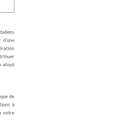
taliens
r d’une
ération
tribuer
n atout
ique de
tions à
à votre