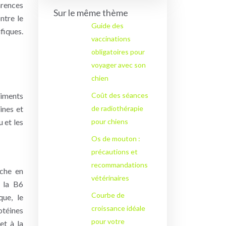
arences
Sur le même thème
ntre le
Guide des
fiques.
vaccinations
obligatoires pour
voyager avec son
chien
riments
Coût des séances
ines et
de radiothérapie
u et les
pour chiens
Os de mouton :
précautions et
recommandations
iche en
vétérinaires
, la B6
Courbe de
que, le
croissance idéale
otéines
pour votre
et à la