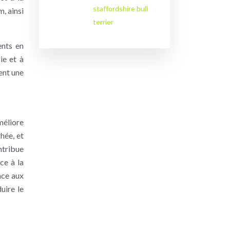
staffordshire bull
m, ainsi
terrier
ents en
ie et à
sent une
méliore
rhée, et
ontribue
ce à la
âce aux
uire le