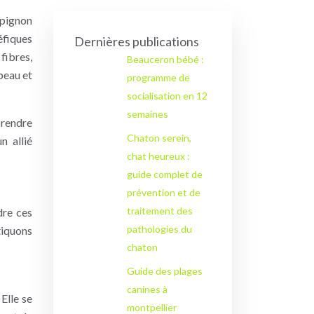
mpignon
éfiques
Dernières publications
 fibres,
Beauceron bébé :
peau et
programme de
socialisation en 12
semaines
prendre
Chaton serein,
n allié
chat heureux :
guide complet de
prévention et de
traitement des
dre ces
pathologies du
tiquons
chaton
Guide des plages
canines à
Elle se
montpellier