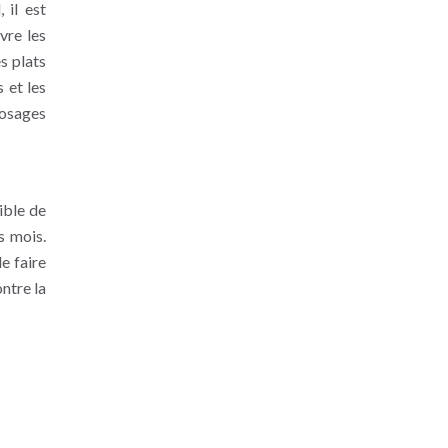
 il est
vre les
s plats
 et les
dosages
ible de
s mois.
e faire
ntre la