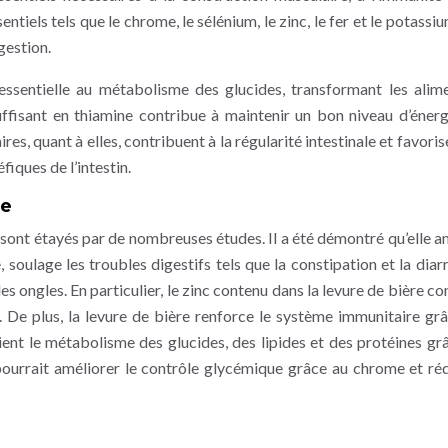
tiels tels que le chrome, le sélénium, le zinc, le fer et le potassiu
gestion.
essentielle au métabolisme des glucides, transformant les alim
uffisant en thiamine contribue à maintenir un bon niveau d’énerg
res, quant à elles, contribuent à la régularité intestinale et favori
iques de l’intestin.
he
é sont étayés par de nombreuses études. Il a été démontré qu’elle a
, soulage les troubles digestifs tels que la constipation et la diar
es ongles. En particulier, le zinc contenu dans la levure de bière c
au. De plus, la levure de bière renforce le système immunitaire grâ
ient le métabolisme des glucides, des lipides et des protéines gr
pourrait améliorer le contrôle glycémique grâce au chrome et réd