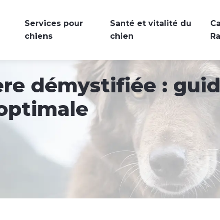
Services pour
Santé et vitalité du
Ca
chiens
chien
R
ère démystifiée : gu
 optimale