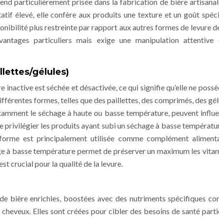
rend particulièrement prisée dans la fabrication de bière artisanal
atif élevé, elle confère aux produits une texture et un goût spéci
onibilité plus restreinte par rapport aux autres formes de levure de
antages particuliers mais exige une manipulation attentive
llettes/gélules)
re inactive est séchée et désactivée, ce qui signifie qu’elle ne poss
ifférentes formes, telles que des paillettes, des comprimés, des gél
otamment le séchage à haute ou basse température, peuvent influe
de privilégier les produits ayant subi un séchage à basse températu
te forme est principalement utilisée comme complément aliment
ge à basse température permet de préserver un maximum les vita
 crucial pour la qualité de la levure.
s de bière enrichies, boostées avec des nutriments spécifiques c
s cheveux. Elles sont créées pour cibler des besoins de santé partic