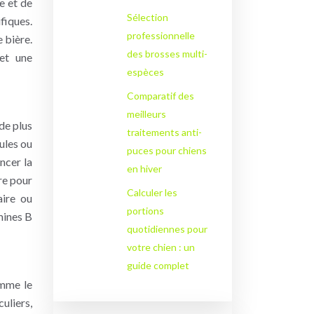
e et de
Sélection
fiques.
professionnelle
 bière.
des brosses multi-
 et une
espèces
Comparatif des
meilleurs
ède plus
traitements anti-
ules ou
puces pour chiens
ncer la
en hiver
re pour
Calculer les
aire ou
portions
mines B
quotidiennes pour
votre chien : un
guide complet
omme le
uliers,