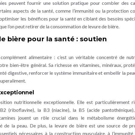
hies peuvent fournir une solution pratique pour combler des c
ertains aspects de la santé, comme l’immunité ou la protection co
 optimiser les bénéfices pour la santé en ciblant des besoins spéci
ue l’on peut retirer de la consommation de levure de bière.
e bière pour la santé : soutien
 complément alimentaire : c’est un véritable concentré de nut
otre bien-être général. Sa richesse en vitamines, minéraux, proté
santé digestive, renforcer le système immunitaire et embellir la pea
superaliment.
 exceptionnel
tion nutritionnelle exceptionnelle. Elle est particulièrement r
2 (riboflavine), la B3 (niacine), la B5 (acide pantothénique)
itamines jouent un rôle crucial dans le métabolisme énergéti
 de la peau. De plus, la levure de bière est une source de pr
sentiels nécessaires à la construction musculaire, à l’immunité 