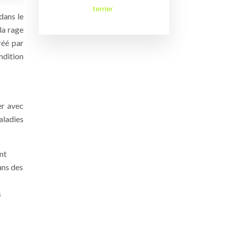
terrier
dans le
la rage
réé par
ndition
er avec
aladies
nt
ans des
s