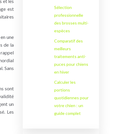
 et les
Sélection
age est
professionnelle
itaires
des brosses multi-
espèces
 en une
Comparatif des
s de la
meilleurs
 rappel
traitements anti-
mordial
puces pour chiens
l. Sans
en hiver
Calculer les
ins sont
portions
validité
quotidiennes pour
gent un
votre chien : un
sé. Les
guide complet