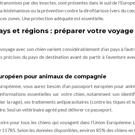
transmises par des insectes, sont présentes dans le sud de l’Europe
a leishmaniose ou la prévention contre la dirofilariose (vers du cœ
es zones. Une protection adéquate est essentielle.
ays et régions : préparer votre voyage
voyage avec son chien varient considérablement d’un pays à l’autre.
 précises du pays de destination avant de partir à l’aventure ave
 européen pour animaux de compagnie
Européenne, vous aurez besoin d’un passeport européen pour ani
nformations essentielles sur votre chien, notamment son identif
er la rage), ses traitements antiparasitaires (contre les tiques et l
re. Seul un vétérinaire agréé peut délivrer ce passeport.
atoire pour tous les chiens qui voyagent dans l’Union Européenne. 
 11785. Selon les données disponibles, environ 85% des chiens en