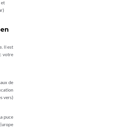
 et
ur)
 en
 Il est
c votre
maux de
ication
es vers)
La puce
 Europe