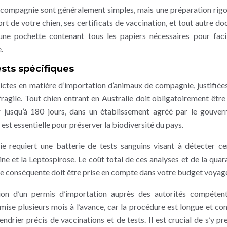
 compagnie sont généralement simples, mais une préparation rig
ort de votre chien, ses certificats de vaccination, et tout autre d
ne pochette contenant tous les papiers nécessaires pour facil
.
ests spécifiques
rictes en matière d’importation d’animaux de compagnie, justifiées
agile. Tout chien entrant en Australie doit obligatoirement être
r jusqu’à 180 jours, dans un établissement agréé par le gouve
est essentielle pour préserver la biodiversité du pays.
lie requiert une batterie de tests sanguins visant à détecter ce
ine et la Leptospirose. Le coût total de ces analyses et de la quar
 conséquente doit être prise en compte dans votre budget voyag
tion d’un permis d’importation auprès des autorités compéten
ise plusieurs mois à l’avance, car la procédure est longue et co
ndrier précis de vaccinations et de tests. Il est crucial de s’y pr