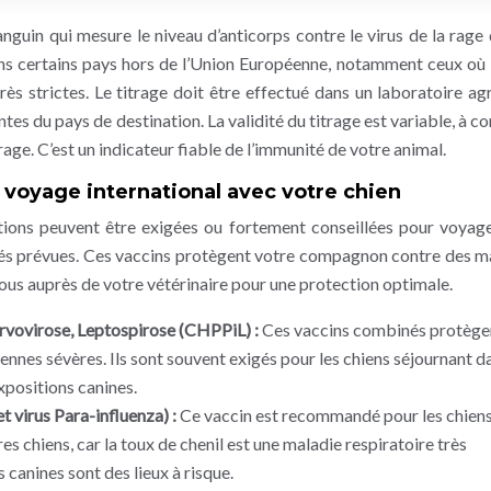
anguin qui mesure le niveau d’anticorps contre le virus de la rage 
ans certains pays hors de l’Union Européenne, notamment ceux où 
ès strictes. Le titrage doit être effectué dans un laboratoire ag
es du pays de destination. La validité du titrage est variable, à co
rage. C’est un indicateur fiable de l’immunité de votre animal.
 voyage international avec votre chien
ections peuvent être exigées ou fortement conseillées pour voyag
vités prévues. Ces vaccins protègent votre compagnon contre des m
us auprès de votre vétérinaire pour une protection optimale.
rvovirose, Leptospirose (CHPPiL) :
Ces vaccins combinés protège
iennes sévères. Ils sont souvent exigés pour les chiens séjournant d
xpositions canines.
t virus Para-influenza) :
Ce vaccin est recommandé pour les chien
es chiens, car la toux de chenil est une maladie respiratoire très
 canines sont des lieux à risque.