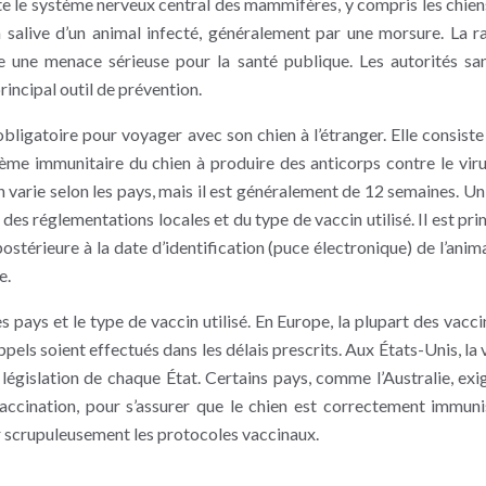
cte le système nerveux central des mammifères, y compris les chiens
a salive d’un animal infecté, généralement par une morsure. La r
une menace sérieuse pour la santé publique. Les autorités san
incipal outil de prévention.
bligatoire pour voyager avec son chien à l’étranger. Elle consiste
stème immunitaire du chien à produire des anticorps contre le viru
 varie selon les pays, mais il est généralement de 12 semaines. Un
des réglementations locales et du type de vaccin utilisé. Il est pri
ostérieure à la date d’identification (puce électronique) de l’anima
e.
es pays et le type de vaccin utilisé. En Europe, la plupart des vacc
ppels soient effectués dans les délais prescrits. Aux États-Unis, la 
 législation de chaque État. Certains pays, comme l’Australie, exi
vaccination, pour s’assurer que le chien est correctement immuni
r scrupuleusement les protocoles vaccinaux.