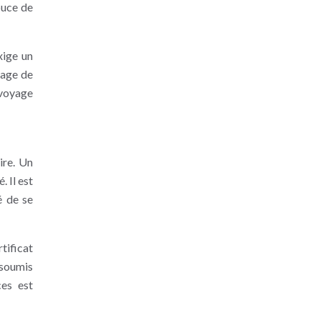
puce de
xige un
sage de
 voyage
ire. Un
 Il est
é de se
rtificat
 soumis
ces est