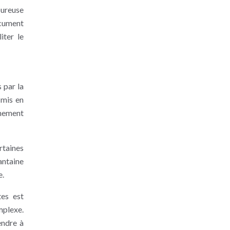
oureuse
ocument
iter le
 par la
 mis en
rnement
rtaines
antaine
e.
tes est
mplexe.
endre à