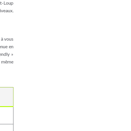
nt-Loup
iveaux.
 à vous
enue en
endly »
se même