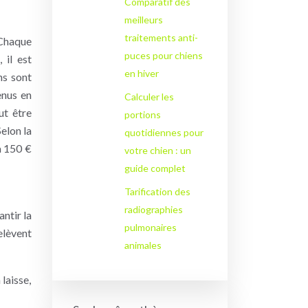
Comparatif des
meilleurs
traitements anti-
 Chaque
puces pour chiens
 il est
en hiver
ns sont
enus en
Calculer les
ut être
portions
elon la
quotidiennes pour
à 150 €
votre chien : un
guide complet
Tarification des
radiographies
antir la
pulmonaires
elèvent
animales
laisse,