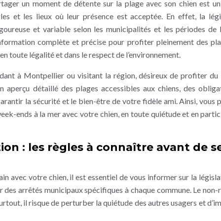
ager un moment de détente sur la plage avec son chien est un 
les et les lieux où leur présence est acceptée. En effet, la légi
goureuse et variable selon les municipalités et les périodes de l
 information complète et précise pour profiter pleinement des pl
en toute légalité et dans le respect de l’environnement.
dant à Montpellier ou visitant la région, désireux de profiter du l
n aperçu détaillé des plages accessibles aux chiens, des obliga
antir la sécurité et le bien-être de votre fidèle ami. Ainsi, vous 
ek-ends à la mer avec votre chien, en toute quiétude et en partic
n : les règles à connaître avant de s
ain avec votre chien, il est essentiel de vous informer sur la législ
 par des arrêtés municipaux spécifiques à chaque commune. Le non-
rtout, il risque de perturber la quiétude des autres usagers et d’i