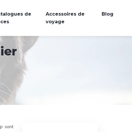
talogues de
Accessoires de
Blog
aces
voyage
ier
up sont