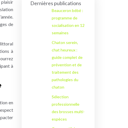
plaisir
Dernières publications
slation
Beauceron bébé :
’année.
programme de
ages de
socialisation en 12
semaines
Chaton serein,
ittoral
chat heureux :
tions à
guide complet de
pourrez
prévention et de
ipant à
traitement des
pathologies du
e
chaton
Sélection
ation en
professionnelle
respect
des brosses multi-
mpacter
espèces