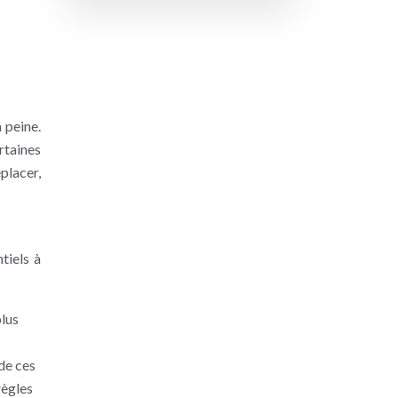
 peine.
rtaines
éplacer,
tiels à
plus
de ces
règles