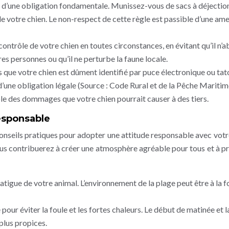
it d’une obligation fondamentale. Munissez-vous de sacs à déjectio
votre chien. Le non-respect de cette règle est passible d’une am
ontrôle de votre chien en toutes circonstances, en évitant qu’il n’a
res personnes ou qu’il ne perturbe la faune locale.
 que votre chien est dûment identifié par puce électronique ou tat
t d’une obligation légale (Source : Code Rural et de la Pêche Maritim
e des dommages que votre chien pourrait causer à des tiers.
esponsable
conseils pratiques pour adopter une attitude responsable avec votr
ous contribuerez à créer une atmosphère agréable pour tous et à p
atigue de votre animal. L’environnement de la plage peut être à la f
pour éviter la foule et les fortes chaleurs. Le début de matinée et la
plus propices.