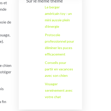
Sur le même thème
ns et
Le berger
ende
américain toy : un
mini aussie plein
boie de
d’énergie
ouage,
Protocole
e).
professionnel pour
éliminer les puces
efficacement
Conseils pour
e chien
partir en vacances
rotéger
avec son chien
Voyager
ois
sereinement avec
votre chat
 fin