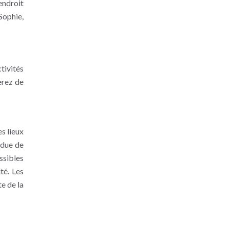
endroit
Sophie,
ctivités
erez de
s lieux
ndue de
ssibles
té. Les
te de la