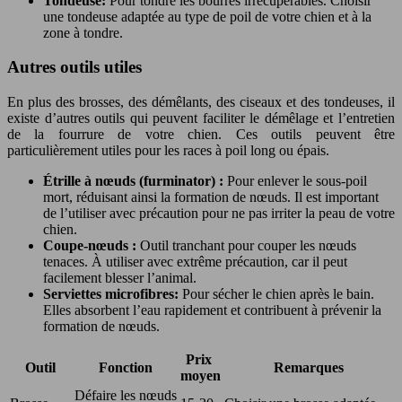
Tondeuse:
Pour tondre les bourres irrécupérables. Choisir
une tondeuse adaptée au type de poil de votre chien et à la
zone à tondre.
Autres outils utiles
En plus des brosses, des démêlants, des ciseaux et des tondeuses, il
existe d’autres outils qui peuvent faciliter le démêlage et l’entretien
de la fourrure de votre chien. Ces outils peuvent être
particulièrement utiles pour les races à poil long ou épais.
Étrille à nœuds (furminator) :
Pour enlever le sous-poil
mort, réduisant ainsi la formation de nœuds. Il est important
de l’utiliser avec précaution pour ne pas irriter la peau de votre
chien.
Coupe-nœuds :
Outil tranchant pour couper les nœuds
tenaces. À utiliser avec extrême précaution, car il peut
facilement blesser l’animal.
Serviettes microfibres:
Pour sécher le chien après le bain.
Elles absorbent l’eau rapidement et contribuent à prévenir la
formation de nœuds.
Prix ​​
Outil
Fonction
Remarques
moyen
Défaire les nœuds