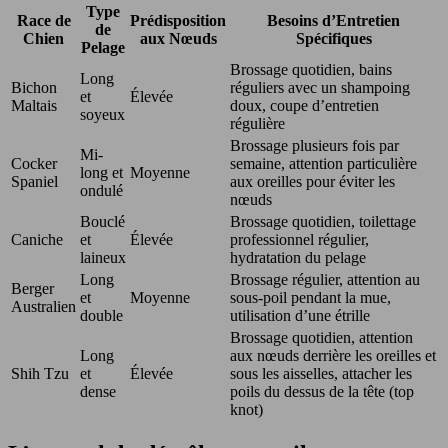
Type
Race de
Prédisposition
Besoins d’Entretien
de
Chien
aux Nœuds
Spécifiques
Pelage
Brossage quotidien, bains
Long
Bichon
réguliers avec un shampoing
et
Élevée
Maltais
doux, coupe d’entretien
soyeux
régulière
Brossage plusieurs fois par
Mi-
Cocker
semaine, attention particulière
long et
Moyenne
Spaniel
aux oreilles pour éviter les
ondulé
nœuds
Bouclé
Brossage quotidien, toilettage
Caniche
et
Élevée
professionnel régulier,
laineux
hydratation du pelage
Long
Brossage régulier, attention au
Berger
et
Moyenne
sous-poil pendant la mue,
Australien
double
utilisation d’une étrille
Brossage quotidien, attention
Long
aux nœuds derrière les oreilles et
Shih Tzu
et
Élevée
sous les aisselles, attacher les
dense
poils du dessus de la tête (top
knot)