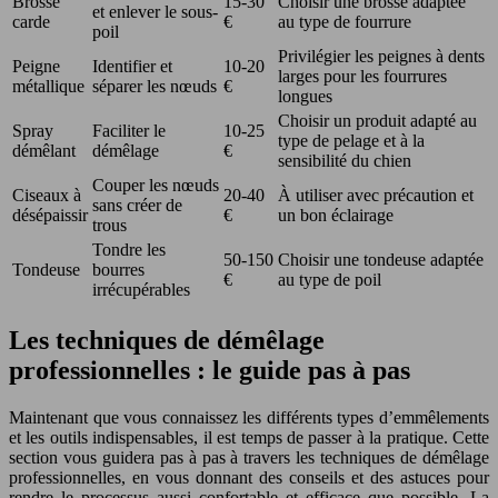
Brosse
15-30
Choisir une brosse adaptée
et enlever le sous-
carde
€
au type de fourrure
poil
Privilégier les peignes à dents
Peigne
Identifier et
10-20
larges pour les fourrures
métallique
séparer les nœuds
€
longues
Choisir un produit adapté au
Spray
Faciliter le
10-25
type de pelage et à la
démêlant
démêlage
€
sensibilité du chien
Couper les nœuds
Ciseaux à
20-40
À utiliser avec précaution et
sans créer de
désépaissir
€
un bon éclairage
trous
Tondre les
50-150
Choisir une tondeuse adaptée
Tondeuse
bourres
€
au type de poil
irrécupérables
Les techniques de démêlage
professionnelles : le guide pas à pas
Maintenant que vous connaissez les différents types d’emmêlements
et les outils indispensables, il est temps de passer à la pratique. Cette
section vous guidera pas à pas à travers les techniques de démêlage
professionnelles, en vous donnant des conseils et des astuces pour
rendre le processus aussi confortable et efficace que possible. La