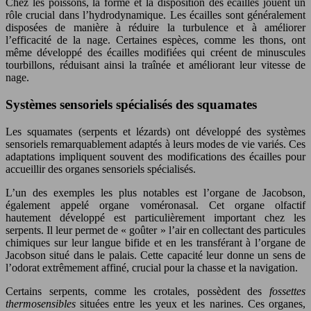
Chez les poissons, la forme et la disposition des écailles jouent un
rôle crucial dans l’hydrodynamique. Les écailles sont généralement
disposées de manière à réduire la turbulence et à améliorer
l’efficacité de la nage. Certaines espèces, comme les thons, ont
même développé des écailles modifiées qui créent de minuscules
tourbillons, réduisant ainsi la traînée et améliorant leur vitesse de
nage.
Systèmes sensoriels spécialisés des squamates
Les squamates (serpents et lézards) ont développé des systèmes
sensoriels remarquablement adaptés à leurs modes de vie variés. Ces
adaptations impliquent souvent des modifications des écailles pour
accueillir des organes sensoriels spécialisés.
L’un des exemples les plus notables est l’organe de Jacobson,
également appelé organe voméronasal. Cet organe olfactif
hautement développé est particulièrement important chez les
serpents. Il leur permet de « goûter » l’air en collectant des particules
chimiques sur leur langue bifide et en les transférant à l’organe de
Jacobson situé dans le palais. Cette capacité leur donne un sens de
l’odorat extrêmement affiné, crucial pour la chasse et la navigation.
Certains serpents, comme les crotales, possèdent des
fossettes
thermosensibles
situées entre les yeux et les narines. Ces organes,