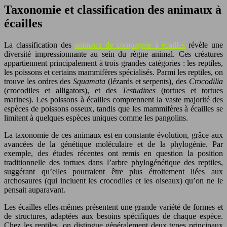
Taxonomie et classification des animaux à
écailles
La classification des
animaux de compagnie à écailles
révèle une
diversité impressionnante au sein du règne animal. Ces créatures
appartiennent principalement à trois grandes catégories : les reptiles,
les poissons et certains mammifères spécialisés. Parmi les reptiles, on
trouve les ordres des
Squamata
(lézards et serpents), des
Crocodilia
(crocodiles et alligators), et des
Testudines
(tortues et tortues
marines). Les poissons à écailles comprennent la vaste majorité des
espèces de poissons osseux, tandis que les mammifères à écailles se
limitent à quelques espèces uniques comme les pangolins.
La taxonomie de ces animaux est en constante évolution, grâce aux
avancées de la génétique moléculaire et de la phylogénie. Par
exemple, des études récentes ont remis en question la position
traditionnelle des tortues dans l’arbre phylogénétique des reptiles,
suggérant qu’elles pourraient être plus étroitement liées aux
archosaures (qui incluent les crocodiles et les oiseaux) qu’on ne le
pensait auparavant.
Les écailles elles-mêmes présentent une grande variété de formes et
de structures, adaptées aux besoins spécifiques de chaque espèce.
Chez les reptiles, on distingue généralement deux types principaux