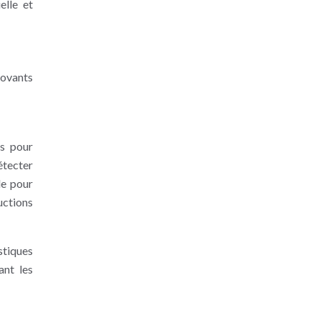
elle et
novants
es pour
étecter
lle pour
uctions
stiques
ant les