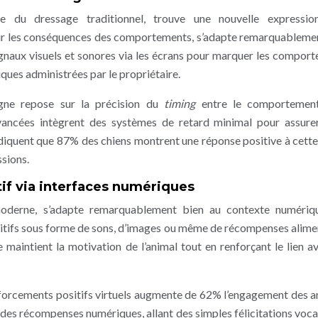
re du dressage traditionnel, trouve une nouvelle expressio
sur les conséquences des comportements, s’adapte remarquableme
signaux visuels et sonores via les écrans pour marquer les compor
iques administrées par le propriétaire.
igne repose sur la précision du
timing
entre le comportement
ancées intègrent des systèmes de retard minimal pour assure
ndiquent que 87% des chiens montrent une réponse positive à cett
sions.
if via interfaces numériques
 moderne, s’adapte remarquablement bien au contexte numériq
ositifs sous forme de sons, d’images ou même de récompenses alime
 maintient la motivation de l’animal tout en renforçant le lien a
renforcements positifs virtuels augmente de 62% l’engagement des 
é des récompenses numériques, allant des simples félicitations voca