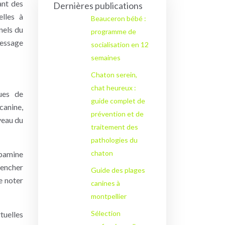
ant des
Dernières publications
elles à
Beauceron bébé :
nels du
programme de
ressage
socialisation en 12
semaines
Chaton serein,
chat heureux :
ues de
guide complet de
canine,
prévention et de
veau du
traitement des
pathologies du
chaton
opamine
lencher
Guide des plages
e noter
canines à
montpellier
Sélection
tuelles