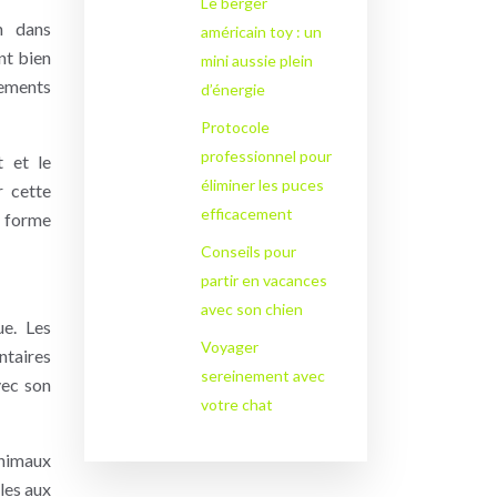
Le berger
n dans
américain toy : un
nt bien
mini aussie plein
tements
d’énergie
Protocole
professionnel pour
 et le
éliminer les puces
r cette
efficacement
e forme
Conseils pour
partir en vacances
avec son chien
ue. Les
Voyager
ntaires
sereinement avec
vec son
votre chat
animaux
les aux