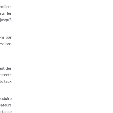
olliers
sur les
jusqu’à
ons par
essions
ent des
directe
du taux
onduire
sateurs
ortance