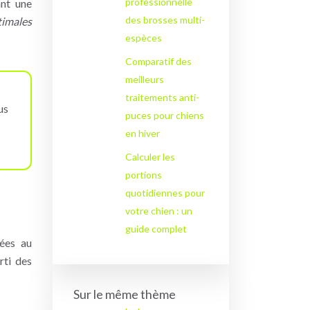
professionnelle
ant une
des brosses multi-
timales
espèces
Comparatif des
meilleurs
traitements anti-
us
puces pour chiens
en hiver
Calculer les
portions
quotidiennes pour
votre chien : un
guide complet
tées au
rti des
Sur le même thème