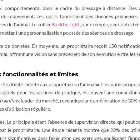
ivi comportemental dans le cadre du dressage à distance. Des c
 de mouvement, ces outils fournissent des données précieuses 
rès de l’animal. Le collier
, par exemple, peut détecter 
BarkInsight
ermettant une personnalisation poussée des séances de dressage.
te de données. En moyenne, un propriétaire reçoit 150 notificati
l, offrant une vision sans précédent de son évolution entre les s
 fonctionnalités et limites
 flexibilité inédite aux propriétaires d’animaux. Ces outils propos
appels pour les sessions de pratique, et souvent une connexion 
TrainPaw
, leader du marché, revendique une amélioration de 30% 
 d’utilisation régulière.
s. La principale étant l’absence de supervision directe, qui peut c
 par le propriétaire. Une étude récente montre que 22% des utili
s significatives dans l’exécution des exercices, soulignant l’imp