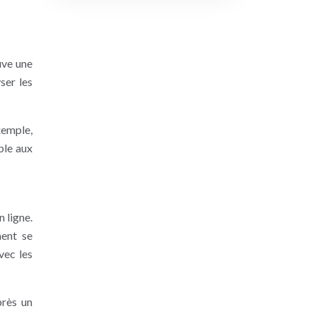
uve une
ser les
xemple,
ble aux
 ligne.
ment se
avec les
près un