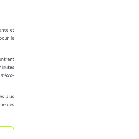
ante et
pour le
ontrent
minutes
e
micro-
es plus
mme des