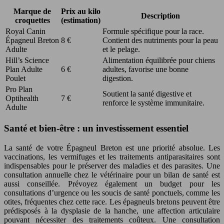
Marque de
Prix au kilo
Description
croquettes
(estimation)
Royal Canin
Formule spécifique pour la race.
Épagneul Breton
8 €
Contient des nutriments pour la peau
Adulte
et le pelage.
Hill’s Science
Alimentation équilibrée pour chiens
Plan Adulte
6 €
adultes, favorise une bonne
Poulet
digestion.
Pro Plan
Soutient la santé digestive et
Optihealth
7 €
renforce le système immunitaire.
Adulte
Santé et bien-être : un investissement essentiel
La santé de votre Épagneul Breton est une priorité absolue. Les
vaccinations, les vermifuges et les traitements antiparasitaires sont
indispensables pour le préserver des maladies et des parasites. Une
consultation annuelle chez le vétérinaire pour un bilan de santé est
aussi conseillée. Prévoyez également un budget pour les
consultations d’urgence ou les soucis de santé ponctuels, comme les
otites, fréquentes chez cette race. Les épagneuls bretons peuvent être
prédisposés à la dysplasie de la hanche, une affection articulaire
pouvant nécessiter des traitements coûteux. Une consultation